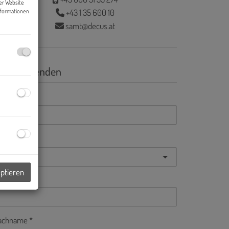
er Website
+43 1 35 600 10
nformationen
samt@decus.at
nfrage senden
Mail
nrede
eptieren
orname
achname