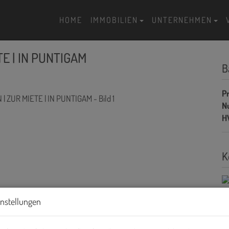
HOME
IMMOBILIEN
UNTERNEHMEN
E | IN PUNTIGAM
B
Pr
N
H
K
instellungen