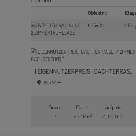
Objektnr.
Etag
885483
1. Eta
| EIGENNUTZERPREIS | DACHTERRASSE | 4 ZIMMER | DACHGESCHOSS
1140 Wien
Zimmer
Fläche
Kaufpreis
2
4
ca. 124,61 m
849.000,00 €