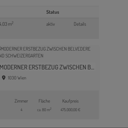
Status
2
54,03 m
aktiv
Details
MODERNER ERSTBEZUG ZWISCHEN BELVEDERE UND SCHWEIZERGARTEN
1030 Wien
Zimmer
Fläche
Kaufpreis
2
4
ca. 80 m
475.000,00 €