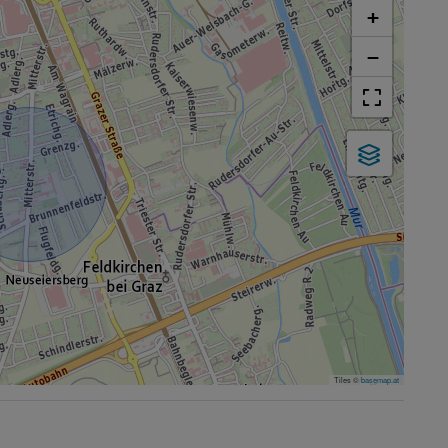
+
−
Tiles ©
basemap.at