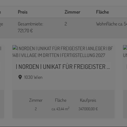
e
Preis
Zimmer
Fläche
ge
Gesamtmiete:
2
Wohnfläche ca. 
721,70 €
| NORDEN | UNIKAT FÜR FREIGEISTER | ANLEGER | BF 14B | VILLAGE IM DRITTEN | FERTIGSTELLUNG 2027
1030 Wien
Zimmer
Fläche
Kaufpreis
2
2
ca. 43,44 m
347.000,00 €