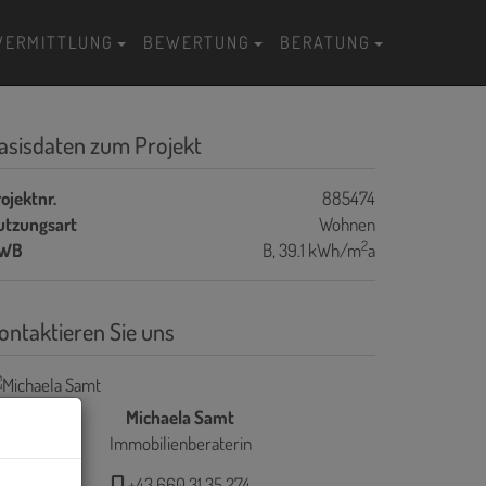
VERMITTLUNG
BEWERTUNG
BERATUNG
asisdaten zum Projekt
ojektnr.
885474
utzungsart
Wohnen
2
WB
B, 39.1 kWh/m
a
ontaktieren Sie uns
Michaela Samt
Immobilienberaterin
+43 660 31 35 274