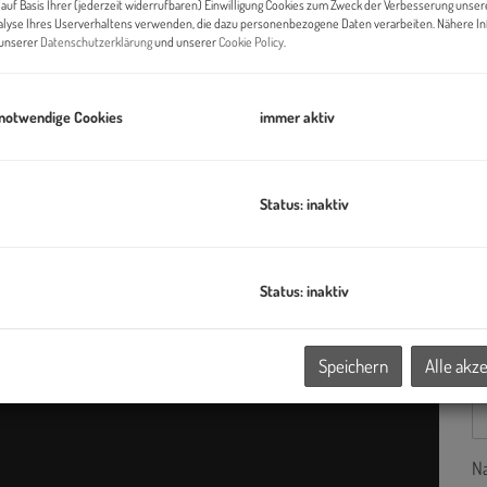
auf Basis Ihrer (jederzeit widerrufbaren) Einwilligung Cookies zum Zweck der Verbesserung unser
alyse Ihres Userverhaltens verwenden, die dazu personenbezogene Daten verarbeiten. Nähere I
n unserer
Datenschutzerklärung
und unserer
Cookie Policy
.
 notwendige Cookies
immer aktiv
A
E-
Status: inaktiv
Status: inaktiv
A
Speichern
Alle akz
V
N