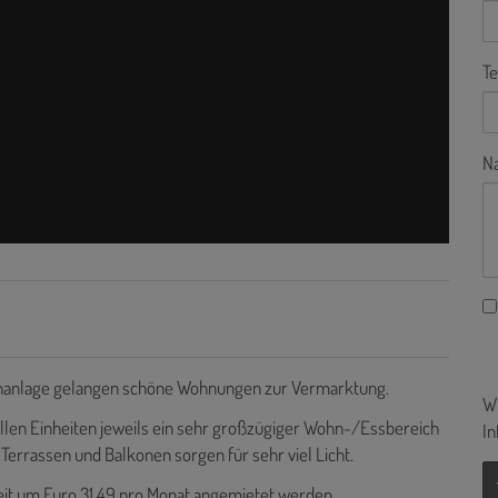
Te
Na
ohnanlage gelangen schöne Wohnungen zur Vermarktung.
Wi
llen Einheiten jeweils ein sehr großzügiger Wohn-/Essbereich
In
Terrassen und Balkonen sorgen für sehr viel Licht.
keit um Euro 31,49 pro Monat angemietet werden.