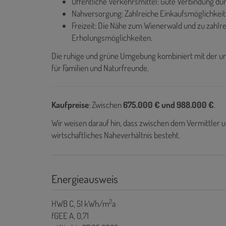
Öffentliche Verkehrsmittel: Gute Verbindung du
Nahversorgung: Zahlreiche Einkaufsmöglichkeit
Freizeit: Die Nähe zum Wienerwald und zu zahl
Erholungsmöglichkeiten.
Die ruhige und grüne Umgebung kombiniert mit der urb
für Familien und Naturfreunde.
Kaufpreise
: Zwischen
675.000 € und 988.000 €
.
Wir weisen darauf hin, dass zwischen dem Vermittler u
wirtschaftliches Naheverhältnis besteht.
Energieausweis
2
HWB
C, 51 kWh/m
a
fGEE
A, 0,71