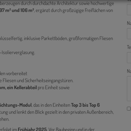
berzeugen durch durchdachte Architektur sowie hochwertige
97 m² und 106 m²
, ergänzt durch großzügige Freiflächen von
N
lüsselfertig, inklusive Parkettböden, großformatigen Fliesen
Te
-Isolierverglasung.
Na
en vorbereitet
e Fliesen und Sicherheitseingangstüren.
m, ein Kellerabteil
pro Einheit sowie
ichtungs-Modul
, das in den Einheiten
Top 3 bis Top 6
ung und lenkt den Blick gezielt in den privaten Außenbereich,
ehen.
erfolgt im
Frühjahr 2025
. Vor Baubeginn und in der