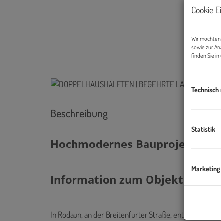
Cookie E
Wir möchten 
sowie zur An
finden Sie i
Technisch
Beschreibung
Statistik
Hochmodernes Bauprojekt in B
Marketing
Information zum Objekt und A
In Rodaun, an der Breitenfurter Straße, entsteht ein 