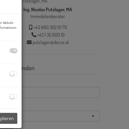
Ing. Nicolas Putzlager, MA
Immobilienberater
er Website
+43 660 302 61 70
nformationen
+43 1 35 600 10
putzlager@decus.at
nfrage senden
Mail
nrede
eptieren
orname