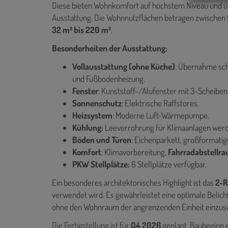
Diese bieten Wohnkomfort auf höchstem Niveau und ü
Ausstattung. Die Wohnnutzflächen betragen zwischen
32 m² bis 220 m²
.
Besonderheiten der Ausstattung:
Vollausstattung (ohne Küche)
: Übernahme sch
und Fußbodenheizung.
Fenster
: Kunststoff-/Alufenster mit 3-Scheiben
Sonnenschutz
: Elektrische Raffstores.
Heizsystem
: Moderne Luft-Wärmepumpe.
Kühlung:
Leeverrohrung für Klimaanlagen werd
Böden und Türen
: Eichenparkett, großformatig
Komfort
: Klimavorbereitung,
Fahrradabstellrau
PKW Stellplätze:
6 Stellplätze verfügbar.
Ein besonderes architektonisches Highlight ist das
2-R
verwendet wird. Es gewährleistet eine optimale Belicht
ohne den Wohnraum der angrenzenden Einheit einzus
Die Fertigstellung ist für
Q4 2026
geplant, Baubeginn 