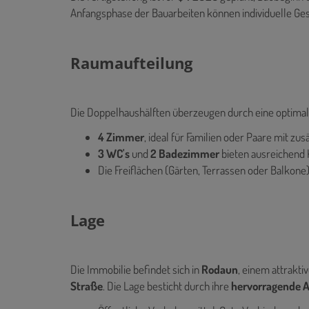
Anfangsphase der Bauarbeiten können individuelle Ge
Raumaufteilung
Die Doppelhaushälften überzeugen durch eine optimal
4 Zimmer
, ideal für Familien oder Paare mit zu
3 WC's
und
2 Badezimmer
bieten ausreichend 
Die Freiflächen (Gärten, Terrassen oder Balkone
Lage
Die Immobilie befindet sich in
Rodaun
, einem attrakti
Straße
. Die Lage besticht durch ihre
hervorragende 