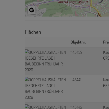
Flächen
Objektnr.
Pre
1145439
Kau
675
1145441
Kau
660
1145442
Kau