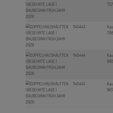
757
1145443
Kau
798
1145444
Kau
988
1145445
Kau
967