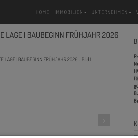
HOME
IMMOBILIEN
UNTERNEHMEN
E LAGE | BAUBEGINN FRÜHJAHR 2026
B
Pr
N
H
f
gü
B
B
K