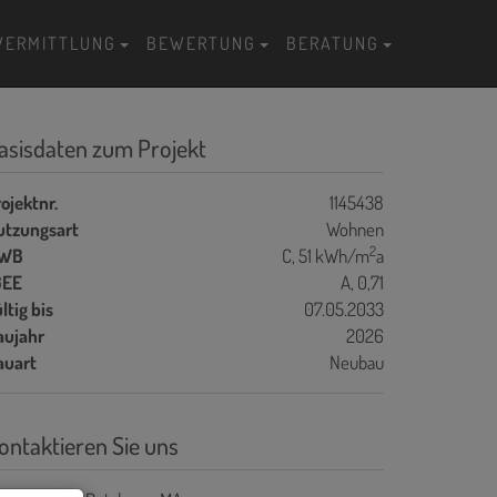
VERMITTLUNG
BEWERTUNG
BERATUNG
asisdaten zum Projekt
ojektnr.
1145438
utzungsart
Wohnen
2
WB
C, 51 kWh/m
a
GEE
A, 0,71
ltig bis
07.05.2033
aujahr
2026
auart
Neubau
ontaktieren Sie uns