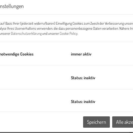
instellungen
auf Basis Ihrer (jederzeit widerrufbaren) Einwilligung Cookies zum Zweck der Verbesserung unser
alyse Ihres Userverhaltens verwenden, die dazu personenbezogene Daten verarbeiten. Nähere I
n unserer
Datenschutzerklärung
und unserer
Cookie Policy
.
 notwendige Cookies
immer aktiv
A
Status: inaktiv
E-
egehrter Lage
Status: inaktiv
usstattung
A
Speichern
Alle akz
modernes Bauprojekt mit sechs exklusiven Doppelhaushälften.
V