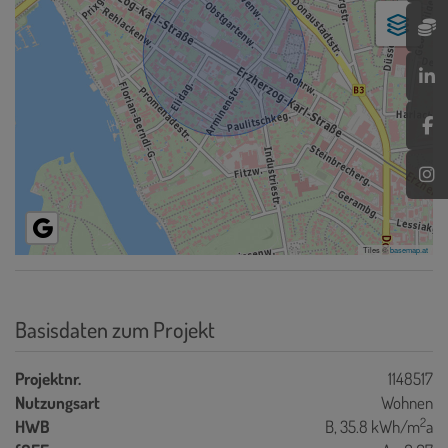
Tiles ©
basemap.at
Basisdaten zum Projekt
Projektnr.
1148517
Nutzungsart
Wohnen
2
HWB
B, 35.8 kWh/m
a