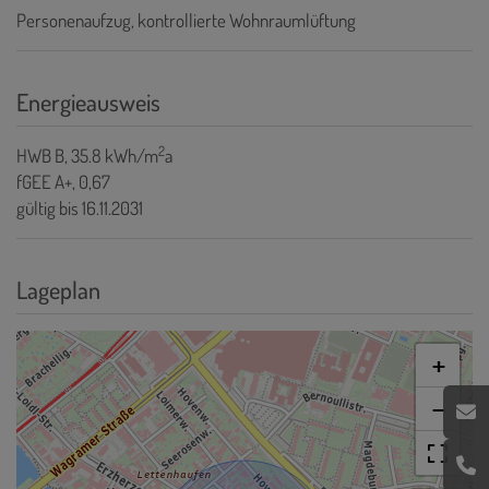
Personenaufzug
kontrollierte Wohnraumlüftung
Energieausweis
2
HWB
B, 35.8 kWh/m
a
fGEE
A+, 0,67
gültig bis
16.11.2031
Lageplan
+
−