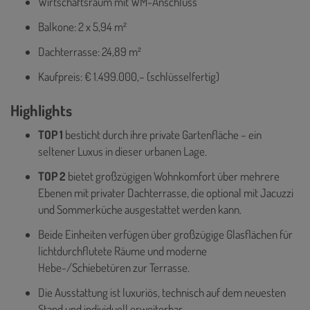
Wirtschaftsraum mit WM-Anschluss
Balkone: 2 x 5,94 m²
Dachterrasse: 24,89 m²
Kaufpreis: € 1.499.000,– (schlüsselfertig)
Highlights
TOP 1
besticht durch ihre private Gartenfläche – ein
seltener Luxus in dieser urbanen Lage.
TOP 2
bietet großzügigen Wohnkomfort über mehrere
Ebenen mit privater Dachterrasse, die optional mit Jacuzzi
und Sommerküche ausgestattet werden kann.
Beide Einheiten verfügen über großzügige Glasflächen für
lichtdurchflutete Räume und moderne
Hebe-/Schiebetüren zur Terrasse.
Die Ausstattung ist luxuriös, technisch auf dem neuesten
Stand und individuell erweiterbar.