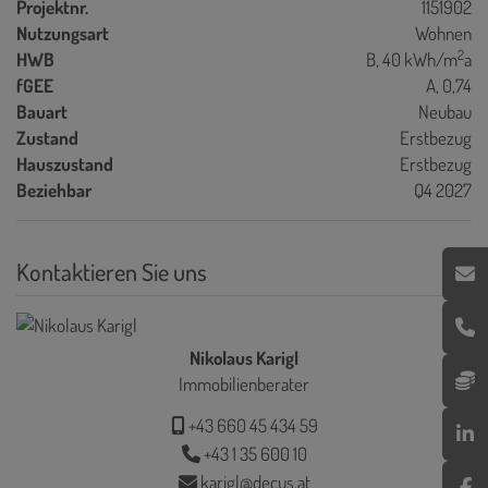
Projektnr.
1151902
Nutzungsart
Wohnen
2
HWB
B, 40 kWh/m
a
fGEE
A, 0,74
Bauart
Neubau
Zustand
Erstbezug
Hauszustand
Erstbezug
Beziehbar
Q4 2027
Kontaktieren Sie uns
Nikolaus Karigl
Immobilienberater
+43 660 45 434 59
+43 1 35 600 10
karigl@decus.at