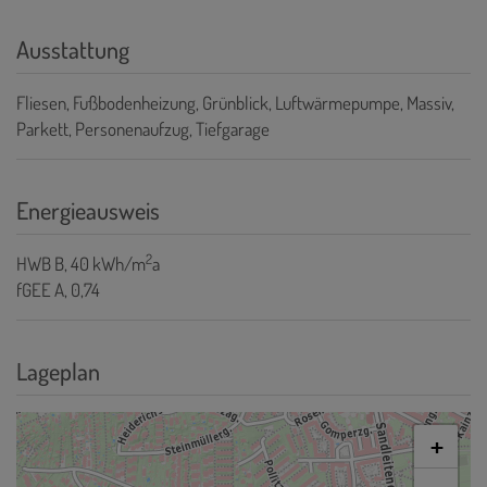
Ausstattung
Fliesen
Fußbodenheizung
Grünblick
Luftwärmepumpe
Massiv
Parkett
Personenaufzug
Tiefgarage
Energieausweis
2
HWB
B, 40 kWh/m
a
fGEE
A, 0,74
Lageplan
+