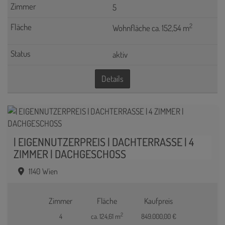
5
2
Wohnfläche ca. 152,54 m
aktiv
Details
| EIGENNUTZERPREIS | DACHTERRASSE | 4
ZIMMER | DACHGESCHOSS
1140 Wien
Zimmer
Fläche
Kaufpreis
2
4
ca. 124,61 m
849.000,00 €