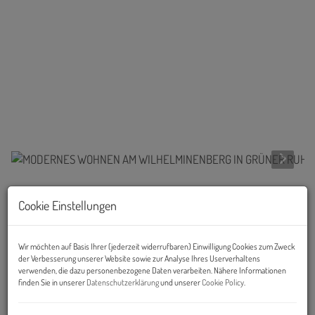
Beschreibung
Cookie Einstellungen
URBANES WOHNEN TRIFFT AUF GRÜNE LEBENSQUALITÄT
Wir möchten auf Basis Ihrer (jederzeit widerrufbaren) Einwilligung Cookies zum Zweck
der Verbesserung unserer Website sowie zur Analyse Ihres Userverhaltens
verwenden, die dazu personenbezogene Daten verarbeiten. Nähere Informationen
Am Fuße des Wilhelminenbergs entsteht ein hochwertiges
finden Sie in unserer
Datenschutzerklärung
und unserer
Cookie Policy
.
Wohnprojekt, das urbanen Komfort mit naturnaher Lebensqualität
verbindet. Die moderne, zeitlos klare Architektur legt den Fokus