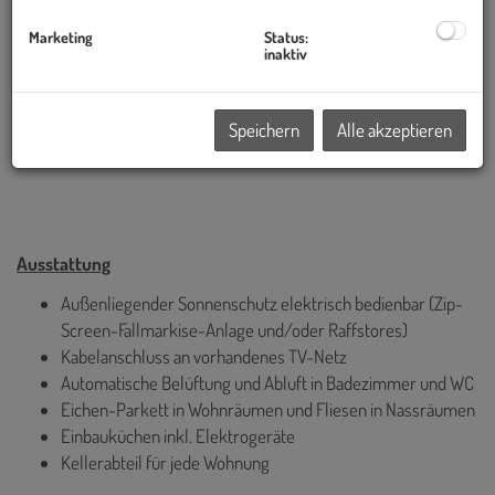
Bauteilaktivierung
in den Obergeschoßen (über die
jeweils darüberliegenden Geschoßdecke) sorgen für ein
Marketing
Status:
inaktiv
ausgeglichenes Raumklima. Über die Baiteilaktivierunng in
den
Betondecken aus CO2-reduziertem Beton wird sowohl
geheizt als auch im Sommer sanft temperiert.
Speichern
Alle akzeptieren
Fernwärmeanschluss
Ausstattung
Außenliegender Sonnenschutz elektrisch bedienbar (Zip-
Screen-Fallmarkise-Anlage und/oder Raffstores)
Kabelanschluss an vorhandenes TV-Netz
Automatische Belüftung und Abluft in Badezimmer und WC
Eichen-Parkett in Wohnräumen und Fliesen in Nassräumen
Einbauküchen inkl. Elektrogeräte
Kellerabteil für jede Wohnung