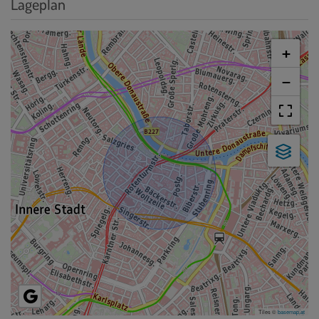
Lageplan
+
−
Tiles ©
basemap.at