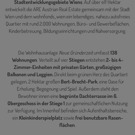
Stadtentwicklungsgebiete Wiens
. Auf über elf Hektar
entwickelt die ARE Austrian Real Estate gemeinsam mit der Stadt
Wien und dem wohnfonds_wien ein lebendiges, nahezu autofreies
Quartier mit rund 2.000 Wohnungen, Büro- und Gewerbeflächen,
Kinderbetreuung, Bildungseinrichtungen und Nahversorgung.
Die Wohnhausanlage
Neue Gründerzeit
umfasst
138
Wohnungen
. Verteilt auf vier
Stiegen
entstehen
2- bis 4-
Zimmer-Einheiten mit privaten Gärten, großzügigen
Balkonen und Loggien.
Direkt beim grünen Herz des Quartiert
gelegen, 2 Hektar großen
Bert-Brecht-Park
, eine Oase für
Erholung, Begegnung und Spiel. Außerdem steht den
Bewohner:innen eine
begrünte Dachterrasse im 6.
Obergeschoss in der Stiege 1
zur gemeinschaftlichen Nutzung
zur Verfügung. Im Innenhof befinden sich Aufenthaltsbereiche,
ein
Kleinkinderspielplatz
sowie
frei benutzbare Rasen-
flächen
.