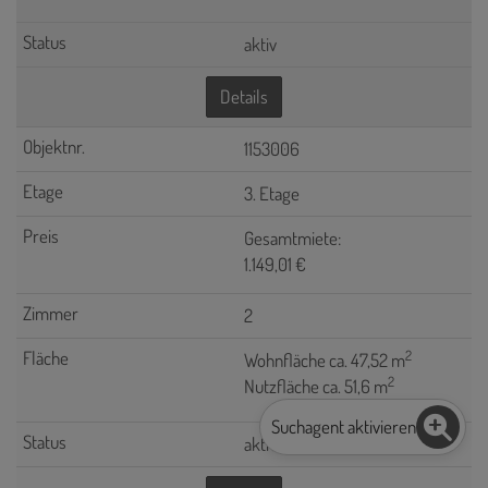
aktiv
Details
1153006
3. Etage
Gesamtmiete:
1.149,01 €
2
2
Wohnfläche ca. 47,52 m
2
Nutzfläche ca. 51,6 m
Suchagent aktivieren
aktiv