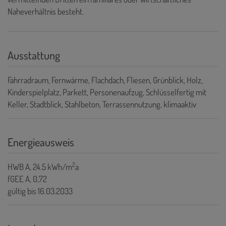
Naheverhältnis besteht.
Ausstattung
Fahrradraum
Fernwärme
Flachdach
Fliesen
Grünblick
Holz
Kinderspielplatz
Parkett
Personenaufzug
Schlüsselfertig mit
Keller
Stadtblick
Stahlbeton
Terrassennutzung
klimaaktiv
Energieausweis
2
HWB
A, 24.5 kWh/m
a
fGEE
A, 0,72
gültig bis
16.03.2033