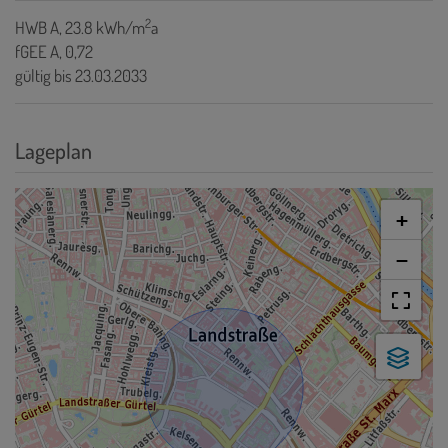
2
HWB
A, 23.8 kWh/m
a
fGEE
A, 0,72
gültig bis
23.03.2033
Lageplan
+
−