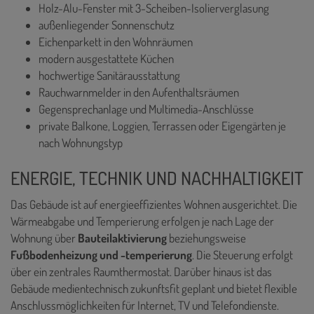
Holz-Alu-Fenster mit 3-Scheiben-Isolierverglasung
außenliegender Sonnenschutz
Eichenparkett in den Wohnräumen
modern ausgestattete Küchen
hochwertige Sanitärausstattung
Rauchwarnmelder in den Aufenthaltsräumen
Gegensprechanlage und Multimedia-Anschlüsse
private Balkone, Loggien, Terrassen oder Eigengärten je
nach Wohnungstyp
ENERGIE, TECHNIK UND NACHHALTIGKEIT
Das Gebäude ist auf energieeffizientes Wohnen ausgerichtet. Die
Wärmeabgabe und Temperierung erfolgen je nach Lage der
Wohnung über
Bauteilaktivierung
beziehungsweise
Fußbodenheizung und -temperierung
. Die Steuerung erfolgt
über ein zentrales Raumthermostat. Darüber hinaus ist das
Gebäude medientechnisch zukunftsfit geplant und bietet flexible
Anschlussmöglichkeiten für Internet, TV und Telefondienste.