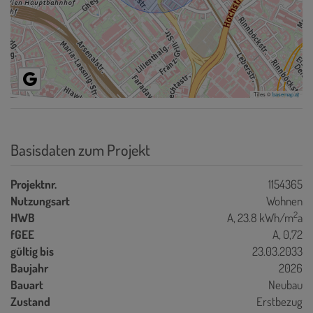
Tiles ©
basemap.at
Basisdaten zum Projekt
Projektnr.
1154365
Nutzungsart
Wohnen
2
HWB
A, 23.8 kWh/m
a
fGEE
A, 0,72
gültig bis
23.03.2033
Baujahr
2026
Bauart
Neubau
Zustand
Erstbezug