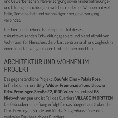
und Gewerbeflächen, Nahversorgung sowie Kinderbetreuungs-
und Bildungseinrichtungen, welches modernes Wohnen mit viel
Grün, Gemeinschaft und nachhaltiger Energieversorgung
verbindet.
Der hier beschriebene Baukörper ist Teil dieses
zukunftsweisenden Entwicklungsgebiets und bietet attraktiven
Wohnraum für Menschen, die urban, zentrumsnah und zugleich in
einem qualitätsvoll geplanten Umfeld leben möchten.
ARCHITEKTUR UND WOHNEN IM
PROJEKT
Das gegenständliche Projekt
„Baufeld Eins – Palais Rose“
befindet sich in der
Billy-Wilder-Promenade 1 und 3 sowie
Otto-Preminger-Straße 22, 1030 Wien
. Es umfasst
95
Mietwohnungen
und ist Teil des Quartiers
VILLAGE IM DRITTEN
.
Die Gebäudeerschließung erfolgt für das Stiegenhaus 2 über die
Otto-Preminger-Straße und für das Stiegenhaus 1 über den
zentralen Parkbereich des Quartiers.