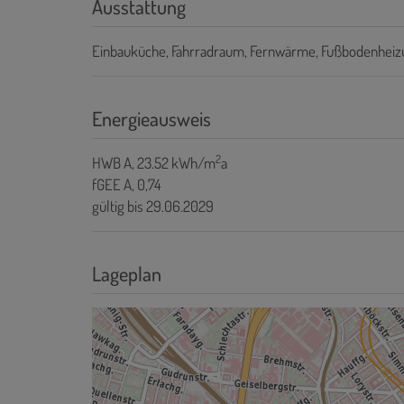
Ausstattung
Einbauküche
Fahrradraum
Fernwärme
Fußbodenheiz
Energieausweis
2
HWB
A, 23.52 kWh/m
a
fGEE
A, 0,74
gültig bis
29.06.2029
Lageplan