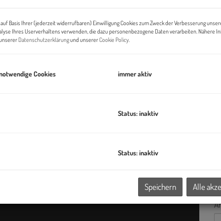
K
auf Basis Ihrer (jederzeit widerrufbaren) Einwilligung Cookies zum Zweck der Verbesserung unser
alyse Ihres Userverhaltens verwenden, die dazu personenbezogene Daten verarbeiten. Nähere I
n unserer
Datenschutzerklärung
und unserer
Cookie Policy
.
 notwendige Cookies
immer aktiv
Status: inaktiv
A
Status: inaktiv
E-
Speichern
Alle akz
A