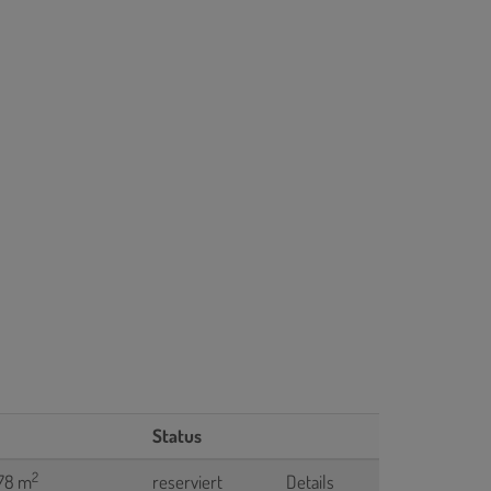
Status
2
,78 m
reserviert
Details