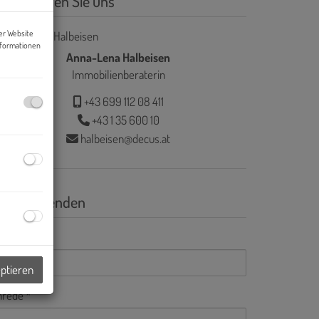
ontaktieren Sie uns
er Website
nformationen
Anna-Lena Halbeisen
Immobilienberaterin
+43 699 112 08 411
+43 1 35 600 10
halbeisen@decus.at
nfrage senden
Mail
eptieren
nrede