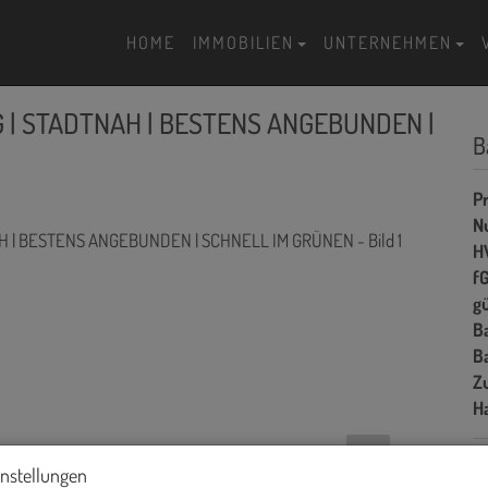
HOME
IMMOBILIEN
UNTERNEHMEN
 | STADTNAH | BESTENS ANGEBUNDEN |
B
Pr
N
H
f
gü
B
B
Z
H
instellungen