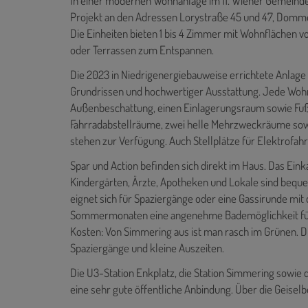
In einer modernen Wohnanlage im 11. Wiener Gemeind
Projekt an den Adressen Lorystraße 45 und 47, Domm
Die Einheiten bieten 1 bis 4 Zimmer mit Wohnflächen v
oder Terrassen zum Entspannen.
Die 2023 in Niedrigenergiebauweise errichtete Anlage
Grundrissen und hochwertiger Ausstattung. Jede Wohn
Außenbeschattung, einen Einlagerungsraum sowie F
Fahrradabstellräume, zwei helle Mehrzweckräume sowie 
stehen zur Verfügung. Auch Stellplätze für Elektrofah
Spar und Action befinden sich direkt im Haus. Das Ei
Kindergärten, Ärzte, Apotheken und Lokale sind bequem
eignet sich für Spaziergänge oder eine Gassirunde mi
Sommermonaten eine angenehme Bademöglichkeit für 
Kosten: Von Simmering aus ist man rasch im Grünen. 
Spaziergänge und kleine Auszeiten.
Die U3-Station Enkplatz, die Station Simmering sowie di
eine sehr gute öffentliche Anbindung. Über die Geiselb