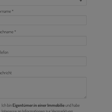
orname
achname
lefon
chricht
Ich bin
Eigentümer:in einer Immobilie
und habe
Interesse an Informationen zur Vermarktung