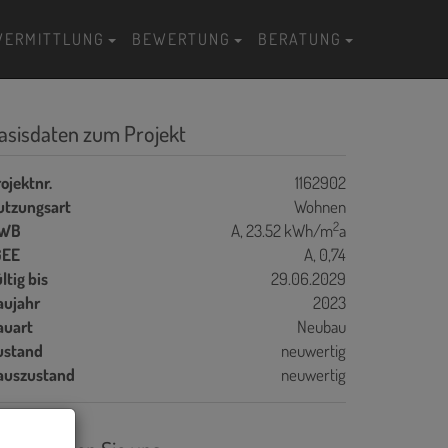
VERMITTLUNG
BEWERTUNG
BERATUNG
asisdaten zum Projekt
ojektnr.
1162902
utzungsart
Wohnen
2
WB
A, 23.52 kWh/m
a
GEE
A, 0,74
ltig bis
29.06.2029
aujahr
2023
auart
Neubau
ustand
neuwertig
auszustand
neuwertig