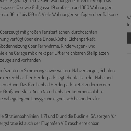
ebezirk gelangen attraktive Wohnungen zur Vermietung. Das
esgasse 10 sowie Grillgasse 19 umfasst rund 300 Wohnungen.
on ca. 30 m² bis 120 m². Viele Wohnungen verfügen über Balkone
Wi
In
 überzeugt mit großen Fensterflächen, durchdachten
ung verfügt über eine Einbauküche, Eichenparkett,
ußbodenheizung über Fernwärme. Kinderwagen- und
eine Garage mit direkt per Lift erreichbaren Stellplätzen
rzeuge sind vorhanden.
nkaufszentrum Simmering sowie weitere Nahversorger, Schulen,
 erreichbar. Der Herderpark liegt ebenfalls in der Nähe und
t dem Hund. Das Familienbad Herderpark bietet zudem in den
Groß und Klein. Auch Naturliebhaber kommen auf ihre
Die nahegelegene Löwygrube eignet sich besonders für
e Straßenbahnlinien 11, 71 und D und die Buslinie 15A sorgen für
ergstraße ist auch der Flughafen VIE rasch erreichbar.