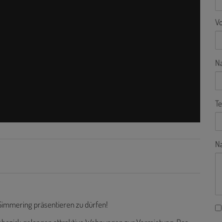
V
N
Te
Na
 Simmering präsentieren zu dürfen!