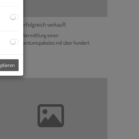
E-Paket erfolgreich verkauft
rfolgreiche Vermittlung einen
ohnungseigentumspaketes mit über hundert
inheiten.
1.07.2016, 00:00
eptieren