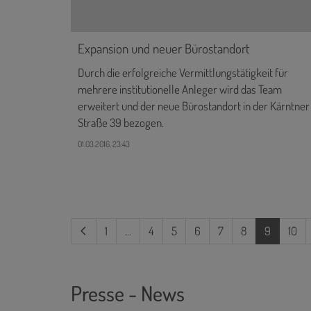
Expansion und neuer Bürostandort
Durch die erfolgreiche Vermittlungstätigkeit für
mehrere institutionelle Anleger wird das Team
erweitert und der neue Bürostandort in der Kärntner
Straße 39 bezogen.
01.03.2016, 23:43
(current)
1
…
4
5
6
7
8
9
10
Presse - News