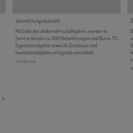
Vermittlungsstatistik
Ö
Mit Ende des dritten Wirtschaftsjahres wurden in
B
Summe bereits ca. 200 Mietwohnungen und Büros, 75
ö
Eigentumsobjekte sowie 24 Zinshäuser und
(
Investmentobjekte erfolgreich vermittelt.
W
h
31.12.2014, 23:41
01