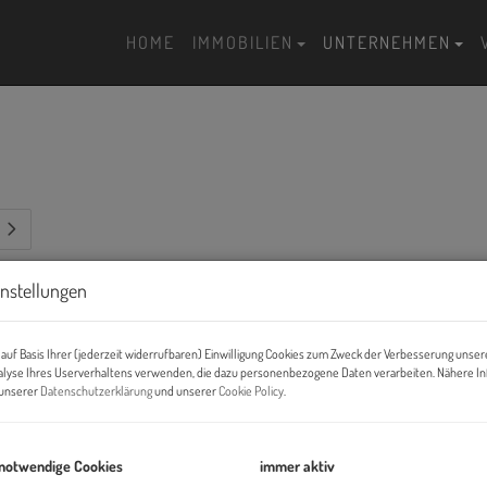
HOME
IMMOBILIEN
UNTERNEHMEN
instellungen
auf Basis Ihrer (jederzeit widerrufbaren) Einwilligung Cookies zum Zweck der Verbesserung unser
alyse Ihres Userverhaltens verwenden, die dazu personenbezogene Daten verarbeiten. Nähere I
n unserer
Datenschutzerklärung
und unserer
Cookie Policy
.
 notwendige Cookies
immer aktiv