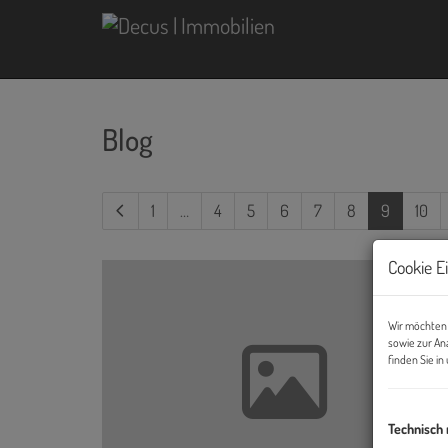
Blog
(current)
1
…
4
5
6
7
8
9
10
Cookie E
Wir möchten 
sowie zur An
finden Sie i
Technisch