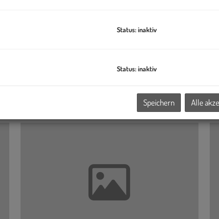
Status: inaktiv
Neues Unternehmens-Branding
W
Das Maklerunternehmen wird mit neuem Logo,
E
Markenauftritt und Website positioniert.
W
Status: inaktiv
E
10.01.2015, 23:42
0
Speichern
Alle akz