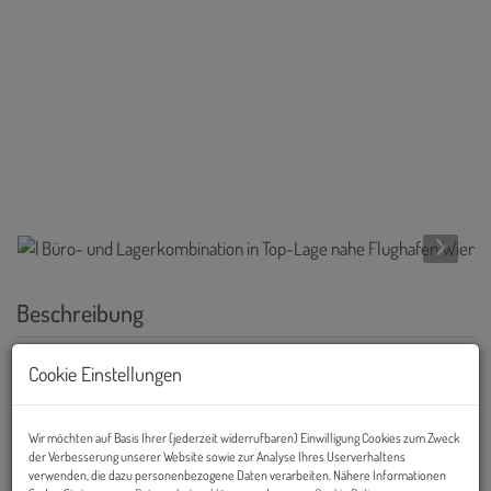
Beschreibung
Hinweis:
SCHRIFTLICHE ANFRAGEN mit Angabe der
Cookie Einstellungen
vollständigen Firmen- und Kontaktdaten und Bekanntgabe,
sowie um genaue Informationen um welchen Lagerzweck es
Wir möchten auf Basis Ihrer (jederzeit widerrufbaren) Einwilligung Cookies zum Zweck
sich bei Ihrer gewünschten Nutzung handelt.
der Verbesserung unserer Website sowie zur Analyse Ihres Userverhaltens
verwenden, die dazu personenbezogene Daten verarbeiten. Nähere Informationen