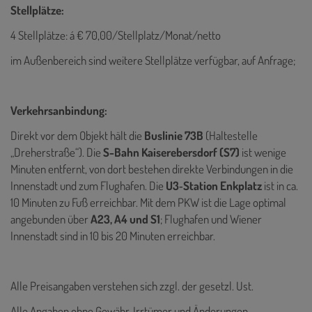
Stellplätze:
4 Stellplätze: á € 70,00/Stellplatz/Monat/netto
im Außenbereich sind weitere Stellplätze verfügbar, auf Anfrage;
Verkehrsanbindung:
Direkt vor dem Objekt hält die
Buslinie 73B
(Haltestelle
„Dreherstraße“). Die
S-Bahn Kaiserebersdorf (S7)
ist wenige
Minuten entfernt, von dort bestehen direkte Verbindungen in die
Innenstadt und zum Flughafen. Die
U3‑Station Enkplatz
ist in ca.
10 Minuten zu Fuß erreichbar. Mit dem PKW ist die Lage optimal
angebunden über
A23, A4 und S1
; Flughafen und Wiener
Innenstadt sind in 10 bis 20 Minuten erreichbar.
Alle Preisangaben verstehen sich zzgl. der gesetzl. Ust.
Alle Angaben ohne Gewähr, Irrtümer und Änderungen