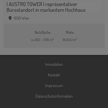
| AUSTRO TOWER | repräsentativer
Bürostandort in markantem Hochhaus
1030 Wien
Nutzfläche
Miete
2
2
ca. 852 - 1.705 m
18,50 €/m
Immobilien
Kontakt
Impressum
Datenschutzinformation