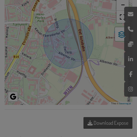
−
Tiles ©
basemap.at
Download Expose