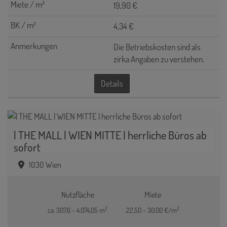
19,90 €
4,34 €
Die Betriebskosten sind als
zirka Angaben zu verstehen.
Details
| THE MALL | WIEN MITTE | herrliche Büros ab
sofort
1030 Wien
Nutzfläche
Miete
2
2
ca. 307,6 - 4.074,05 m
22,50 - 30,00 €/m