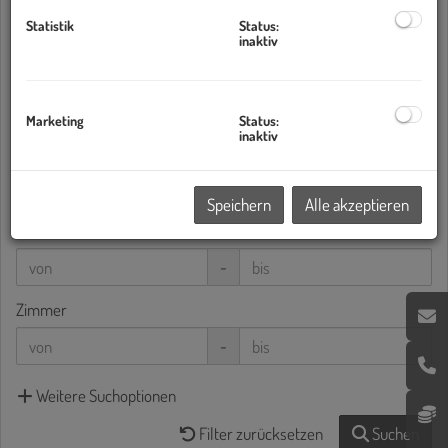
Statistik
Status:
inaktiv
Bundesland
Marketing
Status:
inaktiv
Preis
-
Speichern
Alle akzeptieren
Wohnfläche (von/bis)
-
Zimmer
-
Weitere Suchoptionen
Filter zurücksetzen
Suchen