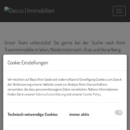
Navig
Unser Team unterstützt Sie gerne bei der Suche nach Ihrer
Traumimmobilie in Wien, Niederösterreich, Graz und Vorarlberg.
Sind Sie auf der Suche nach einem Büro in Wien? Unser gesamtes
Cookie Einstellungen
Angebot finden Sie im Menüpunkt "Büro und Gewerbe" oder auf
www.büro.at
!
Wir möchten auf Basis Ihrer (jederzeit widerrufbaren) Einwilligung Cookies zum Zweck
der Verbesserung unserer Website sowie zur Analyse Ihres Userverhaltens
verwenden, die dazu personenbezogene Daten verarbeiten. Nähere Informationen
Alle
Wohnen
Gewerbe
Anlage
finden Sie in unserer
Datenschutzerklärung
und unserer
Cookie Policy
.
Vermarktungsart
Technisch notwendige Cookies
immer aktiv
Alle
Miete
Kauf
Objektart