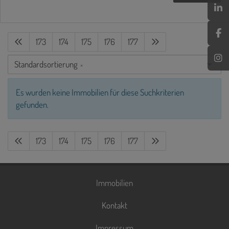
173
174
175
176
177
Standardsortierung
×
Es wurden keine Immobilien für diese Suchkriterien
gefunden.
173
174
175
176
177
Immobilien
Kontakt
Impressum