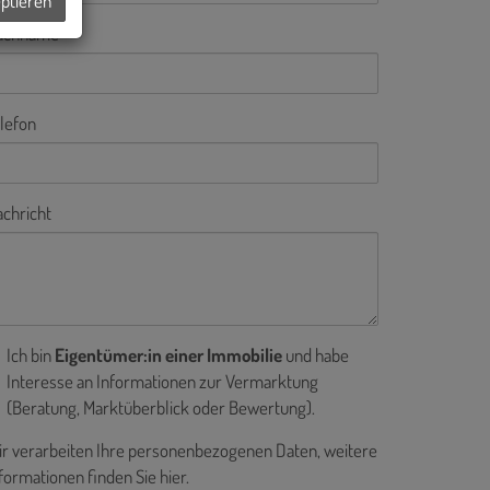
eptieren
achname
lefon
chricht
Ich bin
Eigentümer:in einer Immobilie
und habe
Interesse an Informationen zur Vermarktung
(Beratung, Marktüberblick oder Bewertung).
r verarbeiten Ihre personenbezogenen Daten, weitere
formationen finden Sie
hier
.