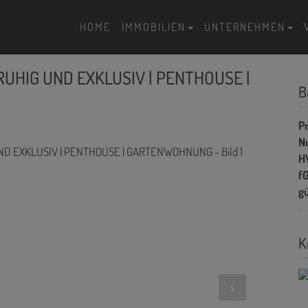
HOME
IMMOBILIEN
UNTERNEHMEN
UHIG UND EXKLUSIV | PENTHOUSE |
B
Pr
N
H
f
gü
K