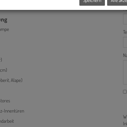
Speichern
Alle akz
N
ung
pumpe
Te
Na
r)
 cm)
berit, Alape)
stores
z-Innentüren
Wi
ndarbeit
In