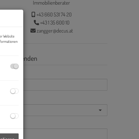
Immobilienberater
+43 660 531 74 20
+43 1 35 600 10
zangger@decus.at
er Website
nformationen
nfrage senden
Mail
nrede
orname