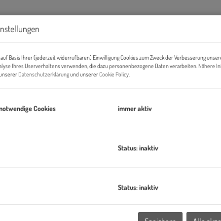
instellungen
auf Basis Ihrer (jederzeit widerrufbaren) Einwilligung Cookies zum Zweck der Verbesserung unser
alyse Ihres Userverhaltens verwenden, die dazu personenbezogene Daten verarbeiten. Nähere I
n unserer
Datenschutzerklärung
und unserer
Cookie Policy
.
A
 notwendige Cookies
immer aktiv
E-
Status: inaktiv
A
uriöses Penthouse
nd doch nur wenige Minuten von der Alten Donau, der U1 und dem
Status: inaktiv
e Wohneinheiten in einem stilvollen Neubau. Beide Einheiten
V
Klosterneuburg auf 99 Jahre - Pacht 11.000€ im Jahr, aufgeteilt
und verfügen über private Freiflächen, hochwertige Ausstattung