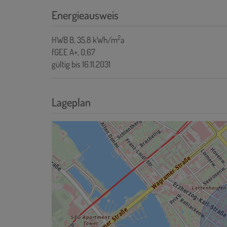
Energieausweis
2
HWB
B, 35.8 kWh/m
a
fGEE
A+, 0,67
gültig bis
16.11.2031
Lageplan