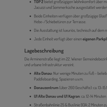
TOP 2
bietet großzügigen Wohnkomfort über meh
Jacuzzi und Sommerküche ausgestattet werden
Beide Einheiten verfügen über großzügige Glas
Hebe-/Schiebetüren zur Terrasse.
Die Ausstattung ist luxuriös, technisch auf dem 
Jede Einheit verfügt über einen
eigenen Parkpl
Lagebeschreibung
Die Arminenstraße liegt im 22. Wiener Gemeindebezirk
und urbane Infrastruktur vereint.
Alte Donau
: Nur wenige Minuten zu Fuß – beli
Paddleboarding, Spazieren u.v.m.
Donauzentrum
(über 260 Geschäfte): ca. 13–15
U1 Alte Donau und U1 Kagran
: ca. 12-14 Minuten
Straßenbahnlinie 25 & Buslinie 93A: 2 Minuten z