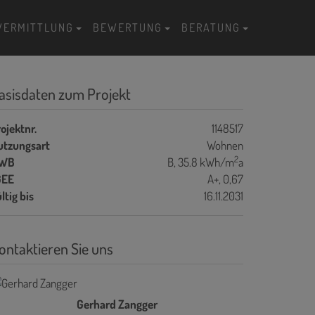
VERMITTLUNG
BEWERTUNG
BERATUNG
asisdaten zum Projekt
ojektnr.
1148517
utzungsart
Wohnen
2
WB
B, 35.8 kWh/m
a
GEE
A+, 0,67
ltig bis
16.11.2031
ontaktieren Sie uns
Gerhard Zangger