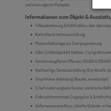
und einen eigenen Parkplatz.
Informationen zum Objekt & Ausstatt
Fußbodenheizung & Kühlfunktion über Wärme
Kontrollierte Wohnraumlüftung
Photovoltaikanlage zur Energiegewinnung
Edler Echtholzparkett (Weitzer, Fischgrätmuste
Feinsteinzeugfliesen (Marazzi, 60x120 & 120x120
Hochwertige Sanitärausstattung (Dornbracht, Ge
SmartHome-Anbindung (Basalte, erweiterbar)
3-fach isolierverglaste Fenster, elektrische Raff
Einbruchshemmende Eingangstür & Schallschut
Außenwasseranschluss, stilvolle Geländer in Ha