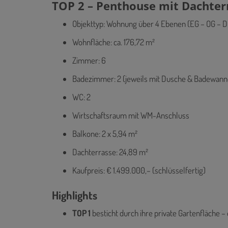
TOP 2 – Penthouse mit Dachter
Objekttyp: Wohnung über 4 Ebenen (EG – OG – DG
Wohnfläche: ca. 176,72 m²
Zimmer: 6
Badezimmer: 2 (jeweils mit Dusche & Badewann
WC: 2
Wirtschaftsraum mit WM-Anschluss
Balkone: 2 x 5,94 m²
Dachterrasse: 24,89 m²
Kaufpreis: € 1.499.000,– (schlüsselfertig)
Highlights
TOP 1
besticht durch ihre private Gartenfläche –