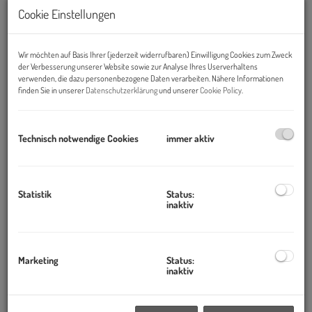
Cookie Einstellungen
Wir möchten auf Basis Ihrer (jederzeit widerrufbaren) Einwilligung Cookies zum Zweck
der Verbesserung unserer Website sowie zur Analyse Ihres Userverhaltens
Zinshaus-Deals
verwenden, die dazu personenbezogene Daten verarbeiten. Nähere Informationen
finden Sie in unserer
Datenschutzerklärung
und unserer
Cookie Policy
.
Verkauf mehrerer Zinshäuser.
10.12.2016, 23:45
Technisch notwendige Cookies
immer aktiv
Statistik
Status:
inaktiv
Marketing
Status:
inaktiv