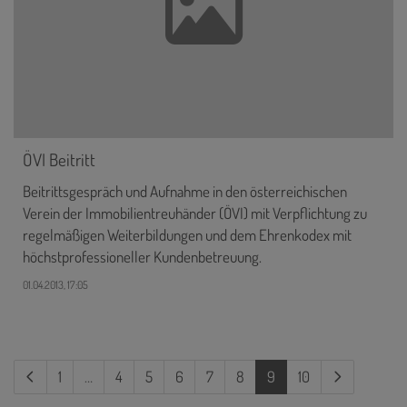
ÖVI Beitritt
Beitrittsgespräch und Aufnahme in den österreichischen
Verein der Immobilientreuhänder (ÖVI) mit Verpflichtung zu
regelmäßigen Weiterbildungen und dem Ehrenkodex mit
höchstprofessioneller Kundenbetreuung.
01.04.2013, 17:05
(current)
1
…
4
5
6
7
8
9
10