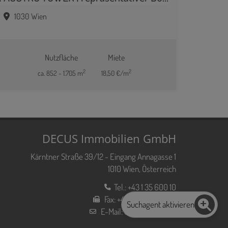
1030 Wien
Nutzfläche
Miete
2
2
ca. 852 - 1.705 m
18,50 €/m
DECUS Immobilien GmbH
Kärntner Straße 39/12 - Eingang Annagasse 1
1010 Wien, Österreich
Tel.:
+43 1 35 600 10
Fax:
+43 1 35 600 10 80
Suchagent aktivieren
E-Mail:
office@decus.at