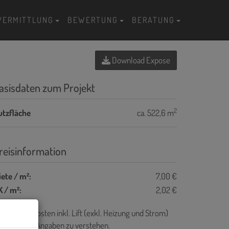
VERMITTLUNG
BEWERTUNG
BERATUNG
Download Expose
asisdaten zum Projekt
2
utzfläche
ca. 522,6 m
reisinformation
ete / m²:
7,00 €
 / m²:
2,02 €
e Betriebskosten inkl. Lift (exkl. Heizung und Strom)
nd als zirka Angaben zu verstehen.