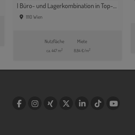
| Büro- und Lagerkombination in Top-Lage nahe Flughafen Wien | ca. 285 m² Lager/Halle zzgl. ca. 162 m² Büroflächen
1110 Wien
Nutzfläche
Miete
2
2
ca. 447 m
8,84 €/m