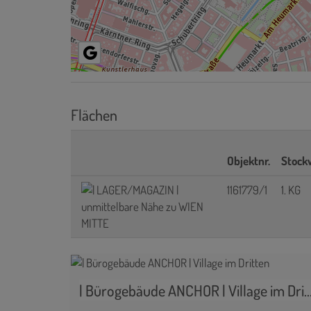
Flächen
Objektnr.
Stock
1161779/1
1. KG
| Bürogebäude ANCHOR | Village im 