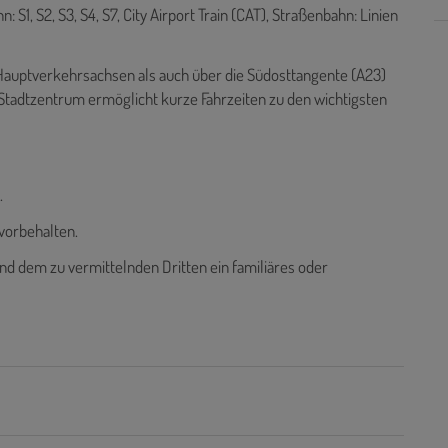
S1, S2, S3, S4, S7, City Airport Train (CAT), Straßenbahn: Linien
n Hauptverkehrsachsen als auch über die Südosttangente (A23)
Stadtzentrum ermöglicht kurze Fahrzeiten zu den wichtigsten
.
vorbehalten.
nd dem zu vermittelnden Dritten ein familiäres oder