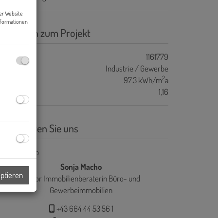
er Website
nformationen
asisdaten zum Projekt
ojektnr.
1161779
bjektart
Industrie / Gewerbe
2
WB
97.3 kWh/m
a
GEE
1,16
ontaktieren Sie uns
Sonja Macho
eptieren
Senior Immobilienberaterin Büro- und
Gewerbeimmobilien
+43 664 44 53 56 1