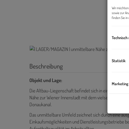
Wir möchten 
sowie zur An
finden Sie i
Technisch
Statistik
Beschreibung
Objekt und Lage:
Marketing
Die Altbau-Liegenschaft befindet sich in einem der gef
Nähe zur Wiener Innenstadt mit dem vielseitigen Ange
Donaukanal.
Das unmittelbare Umfeld zeichnet sich durch eine ausg
Einkaufsmöglichkeiten und Dienstleistungsbetriebe bef
Aufenthaltsqualität im Arbeitsalltag.