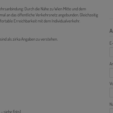
ehrsanbindung: Durch die Nähe zu Wien Mitte und dem
mal an das öffentliche Verkehrsnetz angebunden. Gleichzeitig
ortable Erreichbarkeit mit dem Individualverkehr.
A
 sind als zirka Angaben zu verstehen.
E-
A
V
N
- siehe Foto)