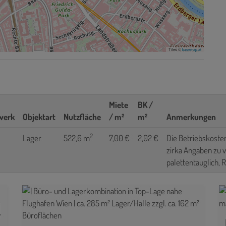
Tiles ©
basemap.at
Miete
BK /
werk
Objektart
Nutzfläche
/ m²
m²
Anmerkungen
2
Lager
522,6 m
7,00 €
2,02 €
Die Betriebskosten 
zirka Angaben zu v
palettentauglich, 
Dritten