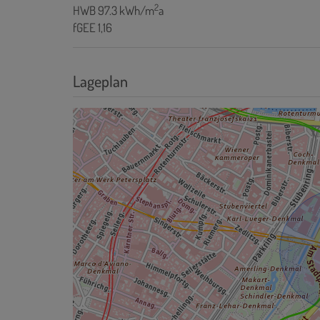
2
HWB
97.3 kWh/m
a
fGEE
1,16
Lageplan