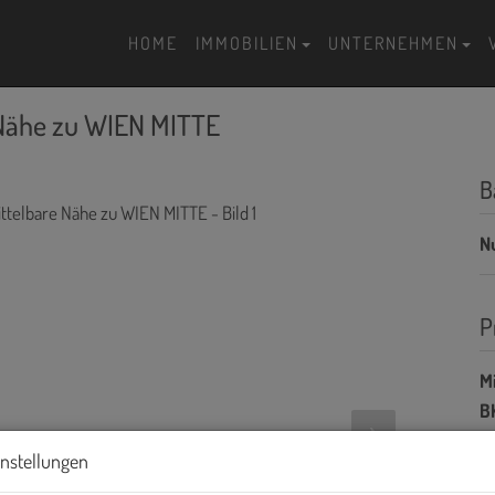
HOME
IMMOBILIEN
UNTERNEHMEN
Nähe zu WIEN MITTE
B
N
P
Mi
BK
Di
instellungen
si