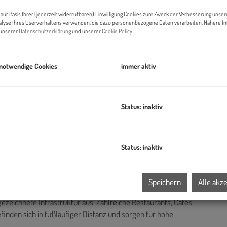
auf Basis Ihrer (jederzeit widerrufbaren) Einwilligung Cookies zum Zweck der Verbesserung unser
alyse Ihres Userverhaltens verwenden, die dazu personenbezogene Daten verarbeiten. Nähere I
B
n unserer
Datenschutzerklärung
und unserer
Cookie Policy
.
Pr
 notwendige Cookies
immer aktiv
O
H
f
Status: inaktiv
K
Status: inaktiv
ragtesten Bürostandorte des 3. Bezirks. Die Lage verbindet die
bot des Viertels rund um Wien Mitte, den Stadtpark und den
Speichern
Alle akz
ezeichnete Infrastruktur aus. Zahlreiche Restaurants, Cafés,
inden sich in fußläufiger Distanz und sorgen für hohe