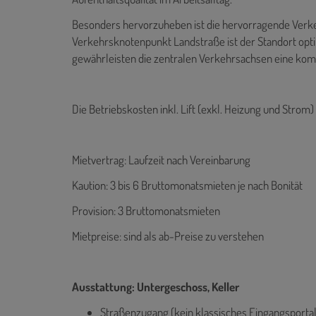
Besonders hervorzuheben ist die hervorragende Verk
Verkehrsknotenpunkt Landstraße ist der Standort opti
gewährleisten die zentralen Verkehrsachsen eine komf
Die Betriebskosten inkl. Lift (exkl. Heizung und Strom)
Mietvertrag: Laufzeit nach Vereinbarung
Kaution: 3 bis 6 Bruttomonatsmieten je nach Bonität
Provision: 3 Bruttomonatsmieten
Mietpreise: sind als ab-Preise zu verstehen
Ausstattung: Untergeschoss, Keller
Straßenzugang (kein klassisches Eingangsportal 