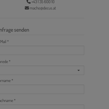
+43 1 35 600 10
macho@decus.at
nfrage senden
Mail
nrede
orname
achname