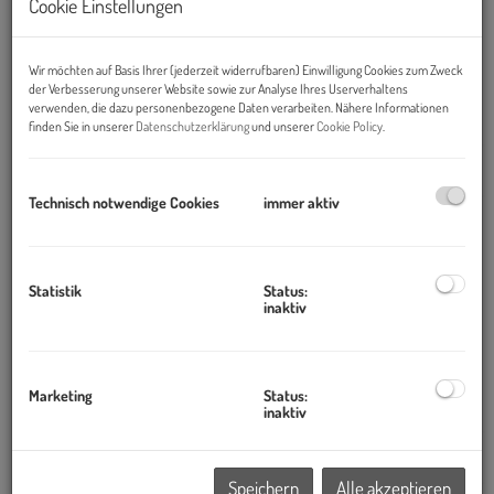
Cookie Einstellungen
1220 Wien
Wir möchten auf Basis Ihrer (jederzeit widerrufbaren) Einwilligung Cookies zum Zweck
Nutzfläche
der Verbesserung unserer Website sowie zur Analyse Ihres Userverhaltens
verwenden, die dazu personenbezogene Daten verarbeiten. Nähere Informationen
2
Erfolgreich vermietet
ca. 766,52 m
finden Sie in unserer
Datenschutzerklärung
und unserer
Cookie Policy
.
Technisch notwendige Cookies
immer aktiv
Erfolgreich vermietet
NEU SANIERTES ruhiges ALTBAUBÜRO |
Mariahilferstraße
Statistik
Status:
1070 Wien
inaktiv
Nutzfläche
Marketing
Status:
2
Erfolgreich vermietet
ca. 96,48 m
inaktiv
Speichern
Alle akzeptieren