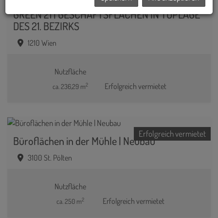
Erfolgreich vermietet
GREEN 21 | GESCHÄFTSFLÄCHEN IN TOPLAGE
DES 21. BEZIRKS
1210 Wien
Nutzfläche
2
Erfolgreich vermietet
ca. 236,29 m
Erfolgreich vermietet
Büroflächen in der Mühle | Neubau
3100 St. Pölten
Nutzfläche
2
Erfolgreich vermietet
ca. 250 m