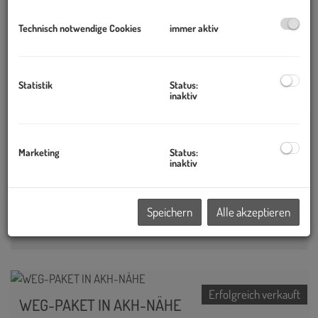
Technisch notwendige Cookies
immer aktiv
Nutzfläche
2
Erfolgreich vermietet
ca. 194,35 m
Statistik
Status:
inaktiv
Erfolgreich vermietet
Stilaltbau Nähe Votivkirche
Marketing
Status:
1090 Wien
inaktiv
Nutzfläche
Speichern
Alle akzeptieren
2
Erfolgreich vermietet
ca. 183,44 m
Erfolgreich verkauft
WEG-PAKET IN AKH-NÄHE