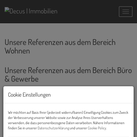
Navig
Unsere Referenzen aus dem Bereich
Wohnen
Unsere Referenzen aus dem Bereich Büro
& Gewerbe
Cookie Einstellungen
3
4
5
6
7
Wir möchten auf Basis Ihrer (jederzeit widerrufbaren) Einwilligung Cookies zum Zweck
der Verbesserung unserer Website sowie zur Analyse Ihres Userverhaltens
Erfolgreich vermietet
Donau Business Center
verwenden, die dazu personenbezogene Daten verarbeiten. Nähere Informationen
finden Sie in unserer
Datenschutzerklärung
und unserer
Cookie Policy
.
1020 Wien